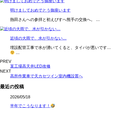
明けましておめでとう御座います
熱田さんへの参拝と初えびすへ熊手の交換へ。 …
近頃の大雨で、水が引かない…
埋設配管工事で水が湧いてくると、タイパが悪いです…
…
PREV
某工場高天井LED改修
NEXT
高所作業車で天カセツイン室内機設置へ
最近の投稿
2026/05/18
半年でこうなります！